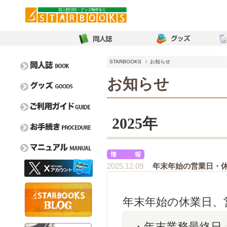
STARBOOKS
お知らせ
お知らせ
2025年
オンデマンド比較表
イベントガイド
取扱用紙一覧
2025.12.09
年末年始の営業日・
フェア情報
お問い合わせ
特色一覧
よくある質問
新刊カード請求/交
取り扱い箔一覧
年末年始の休業日、
毎割60
換
ぼうけんのしょ