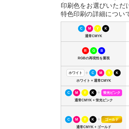
印刷色をお選びいただ
特色印刷の詳細につい
C
M
Y
K
通常CMYK
R
G
B
RGBの再現性を重視
+
ホワイト
C
M
Y
K
ホワイト + 通常CMYK
+
C
M
Y
K
蛍光ピンク
通常CMYK + 蛍光ピンク
+
C
M
Y
K
ゴールド
通常CMYK + ゴールド