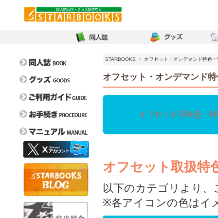
STARBOOKS
オフセット・オンデマンド特色一
オフセット・オンデマンド特
オフセット印刷色・特
オンデマンド比較表
イベントガイド
取扱用紙一覧
フェア情報
お問い合わせ
オフセット取扱特色
特色一覧
よくある質問
新刊カード請求/交換
取り扱い箔一覧
毎割60
以下のカテゴリより、
ぼうけんのしょ
※各アイコンの色はイ