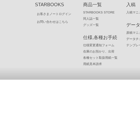
STARBOOKS
商品一覧
入稿
STARBOOKS STORE
入稿マニ
お客さまノートログイン
同人誌一覧
お問い合わせはこちら
デー
グッズ一覧
原稿マニ
仕様,各種お手続
データチ
仕様変更通知フォーム
テンプレ
在庫のお預かり、出荷
各種セット取扱用紙一覧
用紙見本請求