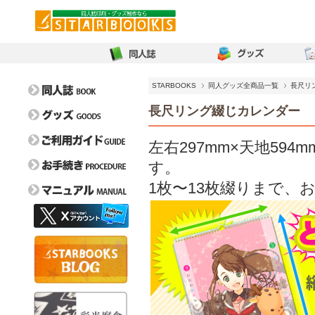
STARBOOKS
同人グッズ全商品一覧
長尺リ
長尺リング綴じカレンダー
左右297mm×天地5
す。
1枚〜13枚綴りまで、
オンデマンド比較表
イベントガイド
取扱用紙一覧
フェア情報
お問い合わせ
特色一覧
よくある質問
新刊カード請求/交換
取り扱い箔一覧
毎割60
ぼうけんのしょ