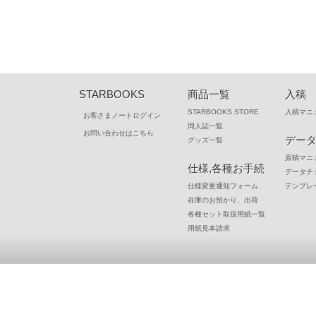
STARBOOKS
商品一覧
入稿
STARBOOKS STORE
入稿マニ
お客さまノートログイン
同人誌一覧
お問い合わせはこちら
デー
グッズ一覧
原稿マニ
仕様,各種お手続
データチ
仕様変更通知フォーム
テンプレ
在庫のお預かり、出荷
各種セット取扱用紙一覧
用紙見本請求