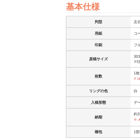
基本仕様
判型
左右
用紙
コー
印刷
フ
3
原稿サイズ
※仕
1
枚数
※ 
リングの色
白
入稿形態
デ
約
納期
※ 
梱包
1