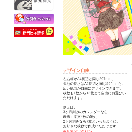
データチェック編
逆引きインデックス
本づくりのいろは
デザイン自由
左右幅がA4長辺と同じ297mm、
天地の長さはA2長辺と同じ594mmと、
広い紙面が自由にデザインできます。
枚数も1枚から13枚まで自由にお選びい
ただけます。
例えば、
3ヶ月刻みのカレンダーなら
表紙＋本文4枚の5枚、
2ヶ月刻みなら7枚といったように、
お好きな枚数で作成いただけます
※ 片面のみの印刷です。