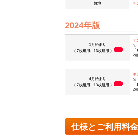
無地
テ
2024年版
テ
1月始まり
※
「
（ 7枚組用、13枚組用 ）
2
テ
4月始まり
※
「
（ 7枚組用、13枚組用 ）
2
仕様とご利用料