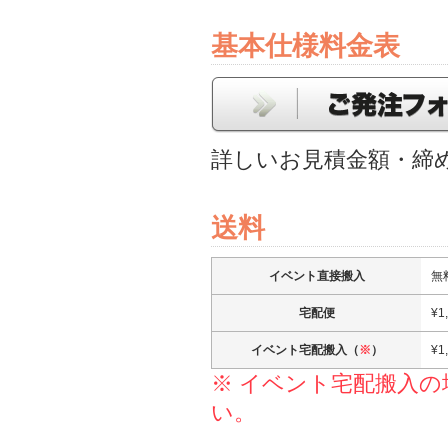
基本仕様料金表
詳しいお見積金額・締
送料
イベント直接搬入
無
宅配便
¥1
イベント宅配搬入（
※
）
¥1
※ イベント宅配搬入
い。