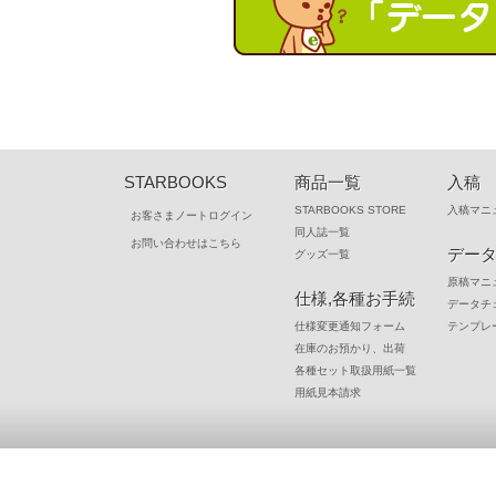
×「honbun01.psd」「body02.psd
上記の表は、本の出来上がりサイズ
表紙
天地
mm 
ですので、本文原稿・単ページの場
本文
天地
mm 
見開き・表紙・カバーなどの場合は
解像度が低いと、ジャギーがかかった
・入稿用のデータは、不要なレイヤー
本文見開き
天地
mm 
・一般的な画像形式で入稿する。
・ファイル形式が混在していても問題
カバー
天地
mm 
ファイル名は半角英数字「_（アンダ
・塗り足しは、仕上がりサイズに必ず
原因となります。
フォルダが解凍でき
データ形式が特殊なものだったり、
STARBOOKS
商品一覧
入稿
「表示レイヤーを統合」すると、非表示
※ 塗り足し3mmの部分は断裁時に
原稿をきれいに、正しく印刷するた
カバー原稿
STARBOOKS STORE
入稿マニ
箔押しなどの加工がなければ、
「画像を
お客さまノートログイン
ご自身でわかりやすくするために「kuc
※ オンデマンドカスタムでカバーを
同人誌一覧
さい。
フォルダに入れた時に「名前順
らを越える場合は、ご相談ください。
お問い合わせはこちら
デー
グッズ一覧
※ カバーの背幅につきまして、表紙
カバー原稿
原稿マニ
ください。
仕様,各種お手続
です。
（注
「『JPEG』『PNG』は何故だめな
データチ
まで対応い
仕様変更通知フォーム
テンプレ
折返しサイ
弊社で開けるファイルですので、ど
在庫のお預かり、出荷
箔押しや特色印刷は印刷するレイヤー
分の2くらい
但し、以下のようなことがございま
各種セット取扱用紙一覧
例）CMYK + シルバー
表１・表４
をお奨めいたします。
用紙見本請求
・JPEG
・データの色に関係なく、カラー印刷部分
圧縮されるため、画質が粗くなって
・解像度を設定するときは、原稿サイ
・保存した後にサイズと解像度が変わ