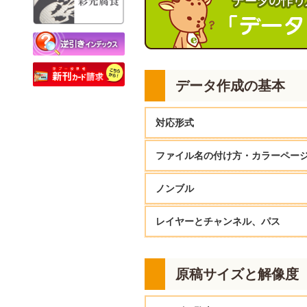
データチェック編
逆引きインデックス
本づくりのいろは
データ作成の基本
対応形式
アプリケーション
バージョン
保
ファイル名の付け方・カラーペー
PSD
ノンブル
Photoshop
CCまで
EPS
以下のルールを守って、オペレーター
TIFF（.
ページ数が合わない、ページ順が分か
レイヤーとチャンネル、パス
STARBOOKSでは原稿内の
ノンブルは
ファイル名の付け方
/
PDFファイルに
ファイル名がページ数になっていれば
AI（.
Illustrator
CCまで
ノンブルがない場合は、ファイル名
EPS
印刷しないレイヤーを「非表示」にし
▶︎ファイル名の付け方
原稿サイズと解像度
願いいたします。
ルをそのままにしていませんか？
箔押しなど、特殊加工がある場合を
以下のことがあると確認のお時間をい