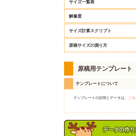
印刷不要部分を非表示にしての入稿
InDesign
CCまで
PDF
サイズ一覧表
ファイル名・フォルダ名は、「半角
○「hyoushi.psd」「honbun.pdf」
× ファイル名とノンブルが違う
解像度
×「表紙.psd」「本文01.psd」「本
× ノンブルが重複している
Word
-
PDF
お申し込みの本のサイズを確認の上
ファイル名にページ順（通し番号
きれいに本を仕上げるためには、「塗
・レイヤーがある場合は、必ず「画像
サイズ計算スクリプト
PSD
・不要なチャンネルやパスがある場合
◯「01.psd」「02.psd」...「32.p
カラー印刷・モノクロ印刷それぞれ
CLIP STUDIO
-
EPS
×「tobira.psd」「honbun.pdf」...
TIFF（.
原稿サイズの測り方
・ファイル名と、実際のノンブルは統
B5
原稿サイズってどう計ればいいの？ 
× 本文のノンブルは3ページ始まり、フ
モノク
見開き・複数ページのPDFも下
◯ 本文3ページ始まり、ファイル名03
その他文書・画像編集ソフト
見開き「honbun02_03.psd」/複数P
上記に記載のないソフト・スマートフ
原稿用テンプレート
B5
イルも保存形式が対応している保存形
イメージ
数字は桁数を合わせる
◯「001.psd」「002.psd」...「10
版型
テンプレートについて
天地
mm 
・
Affinity
各種ソフト
◯ 合同誌やアンソロジーにおいて小
×「1.psd」「2.psd」...「100.psd
・TATEditor
（ノンブルの有無が統一されていな
表紙原稿
背幅
設定画面
幅
mm
テンプレートの説明とデータは、
こち
モノクロとカラー混在する場合は
・TatePad
◯ ページによって「隠しノンブル」
正寸サイズ
天地(縦)× 左右(横)
・
Canva
◯ 漫画の構成上、ノンブルを入れた
(仕上がりサイズ)
257mm × 182mm
◯「06_mono.psd」「07_color.ps
・
pixiv
PDF変換...など
折り込み
幅
mm
◯「honbun.pdf」(入稿時の
原稿サイズ
上記のような場合でも
ファイル名にペ
263mm × 188mm
（塗り足し3mm）
命名方式は統一する
※アプリなどで書き出したデータも
表紙の原稿
す。
◯「01_honbun.psd」「02_honbun
解像度
600dpi
（600pixel / inch）