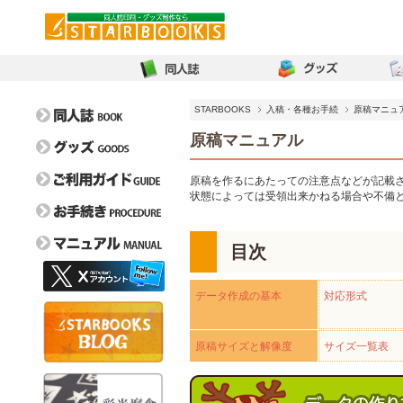
STARBOOKS
入稿・各種お手続
原稿マニュ
原稿マニュアル
原稿を作るにあたっての注意点などが記載
状態によっては受領出来かねる場合や不備
目次
オンデマンド比較表
イベントガイド
取扱用紙一覧
フェア情報
データ作成の基本
対応形式
お問い合わせ
特色一覧
よくある質問
新刊カード請求/交換
取り扱い箔一覧
毎割60
原稿サイズと解像度
サイズ一覧表
ぼうけんのしょ