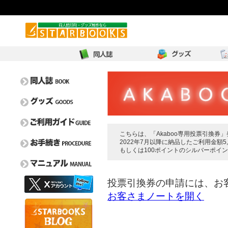
こちらは、「Akaboo専用投票引換券
2022年7月以降に納品したご利用金額5
もしくは100ポイントのシルバーポイ
オンデマンド比較表
イベントガイド
取扱用紙一覧
投票引換券の申請には、お
フェア情報
特色一覧
お客さまノートを開く
お問い合わせ
よくある質問
取り扱い箔一覧
新刊カード請求/交換
毎割60
ぼうけんのしょ