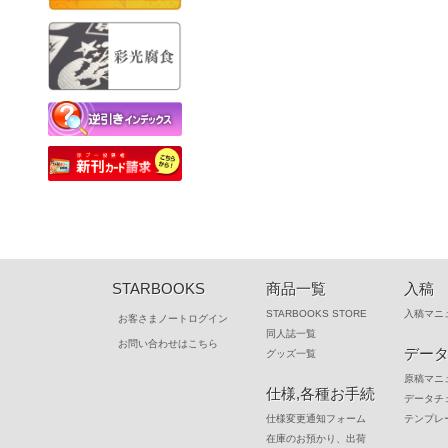
データチェック編
逆引きインデックス
本づくりのいろは
STARBOOKS
商品一覧
入稿
STARBOOKS STORE
入稿マニ
お客さまノートログイン
同人誌一覧
お問い合わせはこちら
デー
グッズ一覧
原稿マニ
仕様,各種お手続
データチ
仕様変更通知フォーム
テンプレ
在庫のお預かり、出荷