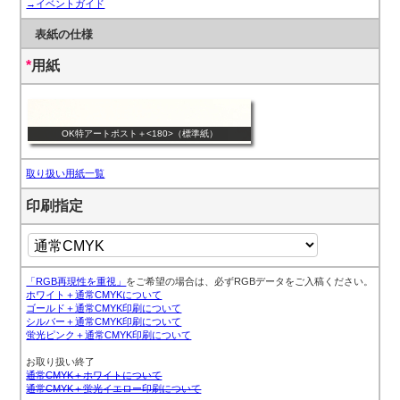
→イベントガイド
表紙の仕様
*
用紙
OK特アートポスト＋<180>（標準紙）
取り扱い用紙一覧
印刷指定
「RGB再現性を重視」
をご希望の場合は、必ずRGBデータをご入稿ください。
ホワイト＋通常CMYKについて
ゴールド＋通常CMYK印刷について
シルバー＋通常CMYK印刷について
蛍光ピンク＋通常CMYK印刷について
お取り扱い終了
通常CMYK＋ホワイトについて
通常CMYK＋蛍光イエロー印刷について