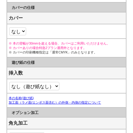
カバーの仕様
カバー
※ 本の背幅が30mmを超える場合、カバーはご利用いただけません。
※ カバーありの場合特急2プラン適用外となります。
※ カバーの印刷機種指定は「通常CMYK」のみとなります。
遊び紙の仕様
挿入数
本の名称(遊び紙)
加工面（ラメ面/エンボス面含む）の外側・内側の指定について
オプション加工
角丸加工