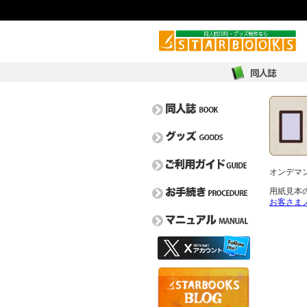
オンデマ
用紙見本
お客さま
オンデマンド比較表
イベントガイド
取扱用紙一覧
フェア情報
特色一覧
お問い合わせ
よくある質問
取り扱い箔一覧
新刊カード請求/交換
毎割60
ぼうけんのしょ