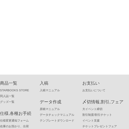
商品一覧
入稿
お支払い
STARBOOKS STORE
入稿マニュアル
お支払いについて
同人誌一覧
データ作成
〆切情報,割引,フェア
グッズ一覧
原稿マニュアル
大イベント締切
仕様,各種お手続
データチェックマニュアル
割引制度/割引チケット
仕様変更通知フォーム
テンプレートダウンロード
イベント支援
在庫のお預かり、出荷
チケットプレゼントフェア