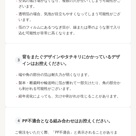
空気の逃げ場がなくなり、複数の穴が空いてしまう可能性がご
・
ざいます。
透明箔の場合、気泡が目立ちやすくなってしまう可能性がござ
・
います。
箔のフィルムにあるつなぎ目が、線または帯のような形で入り
・
込む可能性が非常に高くなります。
背をまたぐデザインやタチキリにかかっているデザ
3
インはお控えください。
端や角の部分の箔は耐久力が弱くなります。
・
製本・断裁時や輸送時に箔が擦れて一部欠けたり、角の部分か
・
ら剥がれる可能性がございます。
経年劣化によっても、欠けや剥がれが生じることがあります。
・
PP不適合となる組み合わせはお控えください。
4
ご発注をいただく際、「PP不適合」と表示されることがありま