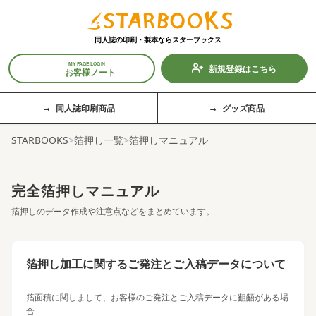
同人誌の印刷・製本なら
スターブックス
MY PAGE LOGIN
新規登録はこちら
お客様ノート
同人誌印刷商品
グッズ商品
STARBOOKS
>
箔押し一覧
>
箔押しマニュアル
完全箔押しマニュアル
箔押しのデータ作成や注意点などをまとめています。
箔押し加工に関するご発注とご入稿データについて
箔面積に関しまして、お客様のご発注とご入稿データに齟齬がある場
合