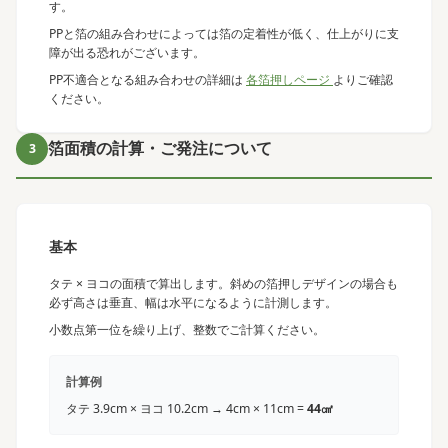
す。
PPと箔の組み合わせによっては箔の定着性が低く、仕上がりに支
障が出る恐れがございます。
PP不適合となる組み合わせの詳細は
各箔押しページ
よりご確認
ください。
箔面積の計算・ご発注について
3
基本
タテ × ヨコの面積で算出します。斜めの箔押しデザインの場合も
必ず高さは垂直、幅は水平になるように計測します。
小数点第一位を繰り上げ、整数でご計算ください。
計算例
タテ 3.9cm × ヨコ 10.2cm → 4cm × 11cm =
44㎠