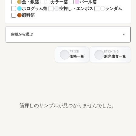
金・銀箔
カラー箔
パール箔
ホログラム箔
空押し・エンボス
ランダム
顔料箔
色種から選ぶ
▼
PRICE
ETCHING
ホワイト系
ブラック系
価格一覧
彩光腐食一覧
グレー系
ブラウン系
ベージュ系
グリーン系
ブルー系
パープル系
イエロー系
ピンク系
レッド系
オレンジ系
シルバー系
ゴールド系
その他
箔押しのサンプルが見つかりませんでした。