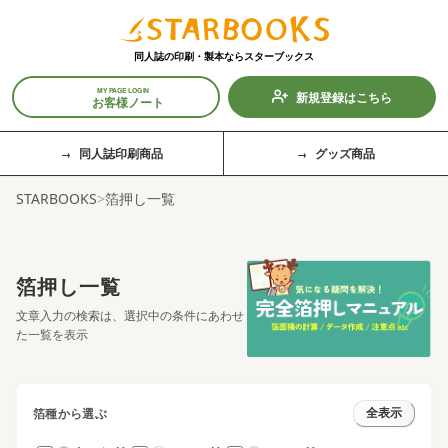
同人誌の印刷・製本なら
スターブックス
MY PAGE LOGIN
新規登録はこちら
お客様ノート
同人誌印刷商品
グッズ商品
STARBOOKS
>
箔押し一覧
箔押し一覧
文章入力の検索は、選択中の条件にあわせ
た一覧を表示
箔種から選ぶ
全表示