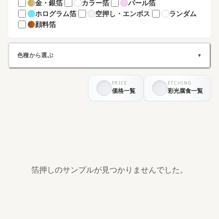
金・銀箔
カラー箔
パール箔
ホログラム箔
空押し・エンボス
ランダム
顔料箔
色種から選ぶ
▼
PRICE
ETCHING
ホワイト系
ブラック系
価格一覧
彩光腐食一覧
グレー系
ブラウン系
ベージュ系
グリーン系
ブルー系
パープル系
イエロー系
ピンク系
レッド系
オレンジ系
シルバー系
ゴールド系
その他
箔押しのサンプルが見つかりませんでした。