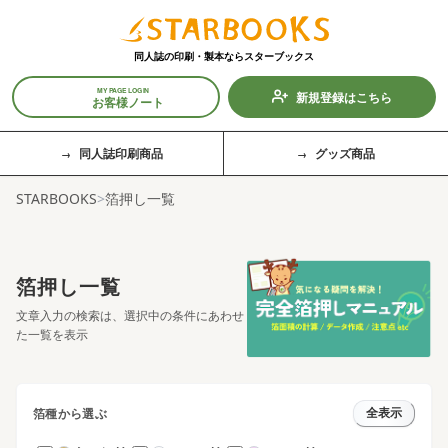
同人誌の印刷・製本なら
スターブックス
MY PAGE LOGIN
新規登録はこちら
お客様ノート
同人誌印刷商品
グッズ商品
STARBOOKS
>
箔押し一覧
箔押し一覧
文章入力の検索は、選択中の条件にあわせ
た一覧を表示
箔種から選ぶ
全表示