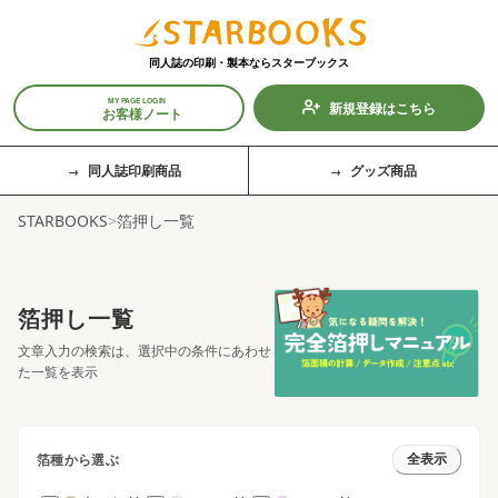
同人誌の印刷・製本なら
スターブックス
MY PAGE LOGIN
新規登録はこちら
お客様ノート
同人誌印刷商品
グッズ商品
STARBOOKS
>
箔押し一覧
箔押し一覧
文章入力の検索は、選択中の条件にあわせ
た一覧を表示
箔種から選ぶ
全表示