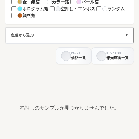
金・銀箔
カラー箔
パール箔
ホログラム箔
空押し・エンボス
ランダム
顔料箔
色種から選ぶ
▼
PRICE
ETCHING
ホワイト系
ブラック系
価格一覧
彩光腐食一覧
グレー系
ブラウン系
ベージュ系
グリーン系
ブルー系
パープル系
イエロー系
ピンク系
レッド系
オレンジ系
シルバー系
ゴールド系
その他
箔押しのサンプルが見つかりませんでした。