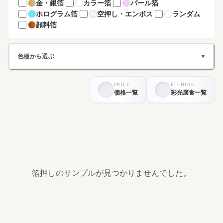
金・銀箔
カラー箔
パール箔
ホログラム箔
空押し・エンボス
ランダム
顔料箔
色種から選ぶ
▼
PRICE
ETCHING
ホワイト系
ブラック系
価格一覧
彩光腐食一覧
グレー系
ブラウン系
ベージュ系
グリーン系
ブルー系
パープル系
イエロー系
ピンク系
レッド系
オレンジ系
シルバー系
ゴールド系
その他
箔押しのサンプルが見つかりませんでした。