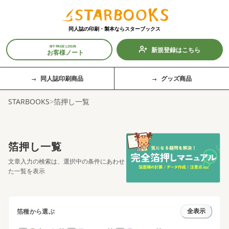
同人誌の印刷・製本なら
スターブックス
MY PAGE LOGIN
新規登録はこちら
お客様ノート
同人誌印刷商品
グッズ商品
STARBOOKS
>
箔押し一覧
箔押し一覧
文章入力の検索は、選択中の条件にあわせ
た一覧を表示
箔種から選ぶ
全表示