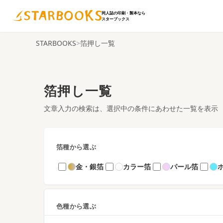
同人誌の印刷・製本なら
スターブックス
STARBOOKS
>
箔押し一覧
箔押し一覧
文章入力の検索は、選択中の条件にあわせた一覧を表示
箔種から選ぶ
金・銀箔
カラー箔
パール箔
色種から選ぶ