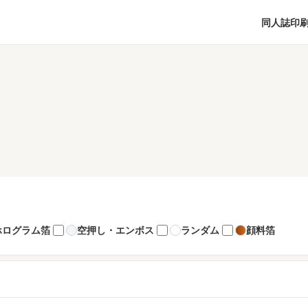
同人誌印
ホログラム箔
空押し・エンボス
ランダム
顔料箔