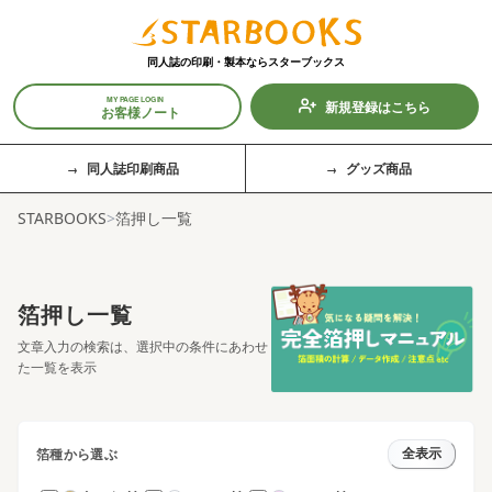
同人誌の印刷・製本なら
スターブックス
MY PAGE LOGIN
新規登録はこちら
お客様ノート
同人誌印刷商品
グッズ商品
STARBOOKS
>
箔押し一覧
箔押し一覧
文章入力の検索は、選択中の条件にあわせ
た一覧を表示
箔種から選ぶ
全表示