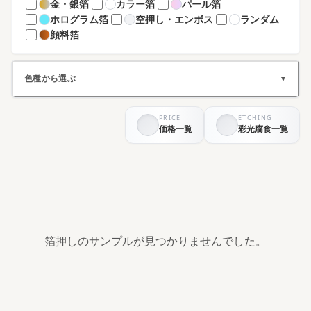
金・銀箔
カラー箔
パール箔
ホログラム箔
空押し・エンボス
ランダム
顔料箔
色種から選ぶ
▼
PRICE
ETCHING
ホワイト系
ブラック系
価格一覧
彩光腐食一覧
グレー系
ブラウン系
ベージュ系
グリーン系
ブルー系
パープル系
イエロー系
ピンク系
レッド系
オレンジ系
シルバー系
ゴールド系
その他
箔押しのサンプルが見つかりませんでした。