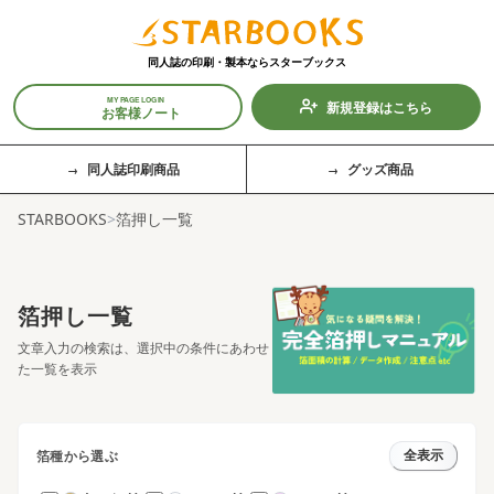
同人誌の印刷・製本なら
スターブックス
MY PAGE LOGIN
新規登録はこちら
お客様ノート
同人誌印刷商品
グッズ商品
STARBOOKS
>
箔押し一覧
箔押し一覧
文章入力の検索は、選択中の条件にあわせ
た一覧を表示
箔種から選ぶ
全表示