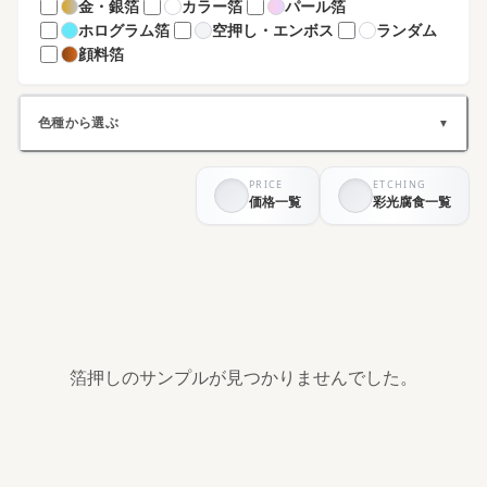
金・銀箔
カラー箔
パール箔
ホログラム箔
空押し・エンボス
ランダム
顔料箔
色種から選ぶ
▼
PRICE
ETCHING
ホワイト系
ブラック系
価格一覧
彩光腐食一覧
グレー系
ブラウン系
ベージュ系
グリーン系
ブルー系
パープル系
イエロー系
ピンク系
レッド系
オレンジ系
シルバー系
ゴールド系
その他
箔押しのサンプルが見つかりませんでした。